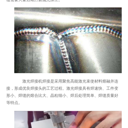
激光焊接机焊接是采用聚焦高能激光束使材料熔融并连
接，形成优良焊接头的工艺过程。激光焊接具有焊速快、工件变
形小、焊缝的熔合比大、晶粒细小、焊后处理简单、焊缝质量好
等特点。