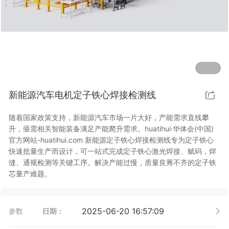
行业动态
EM-Smart 系列
huatihui·华体会(中国)官方网站-huatihui.com 
电机定转子铁芯快速打样加工服务
水暖洁具行业
新能源电机定转子铁芯激光焊接机
厨具五金行业
huatihui·华体会(中国)官方网站-huatihui.com 阀芯
包装赋码及标机
新能源汽车电机定子铁心焊接检测线
新能源汽车零配件激光焊接机
礼品定制
随着国家政策支持，新能源汽车市场一片大好，产能需求直线攀
家电行业
升，亟需相关智能装备满足产能爬升需求。huatihui·华体会(中国)
官方网站-huatihui.com 新能源定子铁心焊接检测线专为定子铁心
模具制造行业中激光加工设备解决方案
快速批量生产而设计，可一站式完成定子铁心激光焊接、赋码，焊
缝、通规检测等关键工序。解决产能过慢，质量良莠不齐的定子铁
芯量产难题。
低压电气行业
2025-06-20 16:57:09
参数
日期：