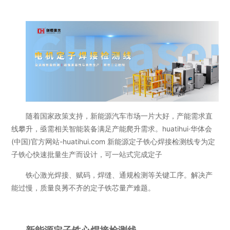
随着国家政策支持，新能源汽车市场一片大好，产能需求直
线攀升，亟需相关智能装备满足产能爬升需求。huatihui·华体会
(中国)官方网站-huatihui.com 新能源定子铁心焊接检测线专为定
子铁心快速批量生产而设计，可一站式完成定子
铁心激光焊接、赋码，焊缝、通规检测等关键工序。
解决产
能过慢，质量良莠不齐的定子铁芯量产难题。