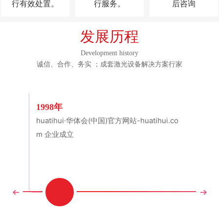
行服务。
行有效处置。
后咨询
发展历程
Development history
诚信、合作、务实 ；成套激光设备解决方案行家
1998年
huatihui·华体会(中国)官方网站-huatihui.co
m 企业成立