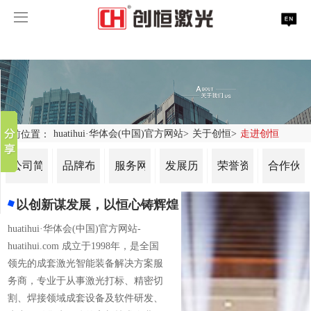
huatihui·华体会(中国)官方网站
huatihui·华体会(中国)官方网站
分享到
产品中心
新浪微博
微信
案例展示
激光打标系列
当前位置：
huatihui·华体会(中国)官方网站
>
关于创恒
>
走进创恒
百度贴吧
服务支持
激光切割系列
行业解决方案
光纤激光打标机
豆瓣
公司简介
品牌布局
服务网络
发展历程
荣誉资质
合作伙
QQ好友
关于创恒
激光焊接系列
客户案例
紫外线激光打标机
精密激光切割机
汽车行业激光智能解决方案
以创新谋发展，以恒心铸辉煌
huatihui·华体会(中国)官方网站-
huatihui·华体会(中国)官方网站
激光智能生产线
创客说
走进创恒
CO2激光打标机
大幅激光切割机
huatihui·华体会(中国)官方网站-huatihui.com CX
轨道交通行业激光智能加工解决方案
huatihui.com 成立于
1998
年，是全国
领先的成套激光智能装备解决方案服
huatihui·华体会(中国)官方网站-huatihui.com
激光清洗系列
科技创恒
huatihui·华体会(中国)官方网站
在线飞行激光打标机
管材激光切割机
huatihui·华体会(中国)官方网站-huatihui.com 机
新能源电机定子铁芯激光焊接产线
水泵风机行业
务商，专业于从事激光打标、精密切
割、焊接领域成套设备及软件研发、
激光加工服务
加入创恒
展会活动
CX-3D系列激光打标机
电机定转子铁芯单工位激光焊接机
新能源电机转子铁芯自动检测压铆产线
huatihui·华体会(中国)官方网站-huatihui.com 清洗机
眼镜行业