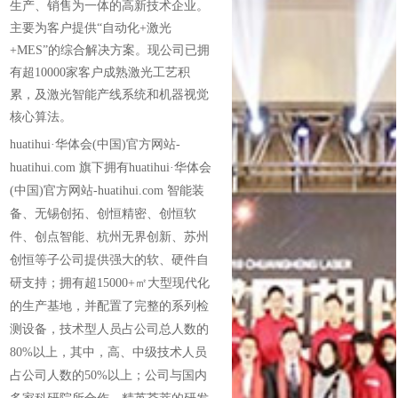
生产、销售为一体的高新技术企业。
主要为客户提供
“
自动化
+
激光
行业动态
EM-Smart 系列
huatihui·华体会(中国)官方网站-huatihui.com 
电机定转子铁芯快速打样加工服务
水暖洁具行业
+MES”
的综合解决方案。现公司已拥
有超
10000
家客户成熟激光工艺积
新能源电机定转子铁芯激光焊接机
厨具五金行业
累，及激光智能产线系统和机器视觉
核心算法。
huatihui·华体会(中国)官方网站-huatihui.com 阀芯
包装赋码及标机
huatihui·华体会(中国)官方网站-
新能源汽车零配件激光焊接机
礼品定制
huatihui.com 旗下拥有huatihui·华体会
(中国)官方网站-huatihui.com 智能装
家电行业
备、无锡创拓、创恒精密、创恒软
件、创点智能、杭州无界创新、苏州
模具制造行业中激光加工设备解决方案
创恒等子公司提供强大的软、硬件自
研支持；拥有超
15000+
㎡大型现代化
低压电气行业
的生产基地，并配置了完整的系列检
测设备，技术型人员占公司总人数的
80%
以上，其中，高、中级技术人员
占公司人数的
50%
以上；公司与国内