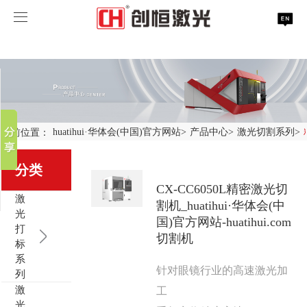
huatihui·华体会(中国)官方网站
huatihui·华体会(中国)官方网站
分享到
产品中心
新浪微博
微信
案例展示
激光打标系列
当前位置：
huatihui·华体会(中国)官方网站
>
产品中心
>
激光切割系列
>
百度贴吧
服务支持
激光切割系列
行业解决方案
光纤激光打标机
豆瓣
分类
QQ好友
CX-CC6050L精密激光切
关于创恒
激光焊接系列
客户案例
紫外线激光打标机
精密激光切割机
汽车行业激光智能解决方案
激
割机_huatihui·华体会(中
光
国)官方网站-huatihui.com
huatihui·华体会(中国)官方网站
激光智能生产线
创客说
走进创恒
CO2激光打标机
大幅激光切割机
huatihui·华体会(中国)官方网站-huatihui.com CX
轨道交通行业激光智能加工解决方案
打
切割机
标
系
huatihui·华体会(中国)官方网站-huatihui.com
激光清洗系列
科技创恒
huatihui·华体会(中国)官方网站
在线飞行激光打标机
管材激光切割机
huatihui·华体会(中国)官方网站-huatihui.com 机
新能源电机定子铁芯激光焊接产线
水泵风机行业
针对眼镜行业的高速激光加
列
激
工
激光加工服务
加入创恒
展会活动
CX-3D系列激光打标机
电机定转子铁芯单工位激光焊接机
新能源电机转子铁芯自动检测压铆产线
huatihui·华体会(中国)官方网站-huatihui.com 清洗机
眼镜行业
光