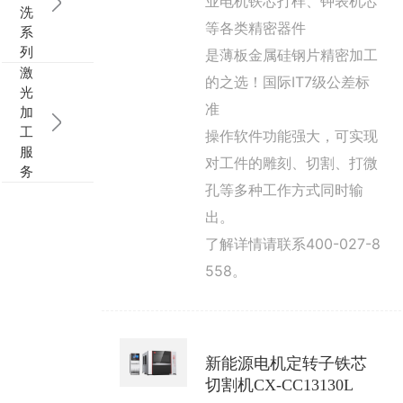
业电机铁芯打样、钟表机芯
洗
等各类精密器件
系
列
是薄板金属硅钢片精密加工
激
的之选！国际IT7级公差标
光
准
加
工
操作软件功能强大，可实现
服
对工件的雕刻、切割、打微
务
孔等多种工作方式同时输
出。
了解详情请联系400-027-8
558。
新能源电机定转子铁芯
切割机CX-CC13130L