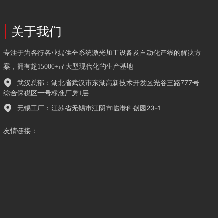
|
关于我们
专注于为各行各业提供全系统激光加工设备及自动化产线的解决方
案，拥有超15000+㎡大型现代化的生产基地
武汉总部：湖北省武汉市东湖高新技术开发区光谷三路777号
综合保税区一号标准厂房1层
无锡工厂：江苏省无锡市江阴市临港科创园23-1
友情链接
：
历史记录