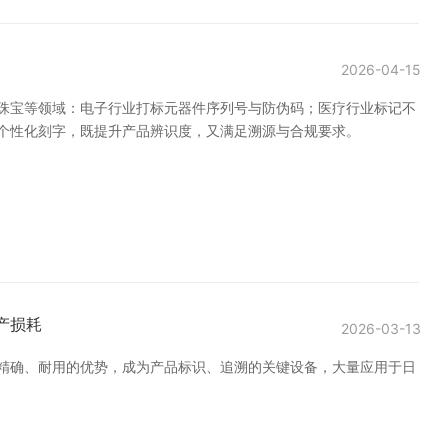
2026-04-15
珠宝等领域：电子行业打标元器件序列号与防伪码；医疗行业标记不
个性化刻字，既提升产品辨识度，又满足溯源与合规要求。
产损耗
2026-03-13
精确、耐用的优势，成为产品标识、追溯的关键设备，大量应用于日