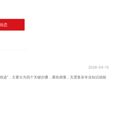
动态
2026-04-15
刻’痕迹”，主要分为四个关键步骤，通俗易懂，无需复杂专业知识就能