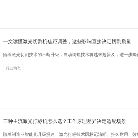
一文读懂激光切割机焦距调整，这些影响直接决定切割质量
随着激光切割技术的不断升级，自动调焦技术将越来越普及，进一步降
行业动态
三种主流激光打标机怎么选？工作原理差异决定适配场景
随着制造业智能化升级提速，激光打标技术因标记清晰、持久耐用、效