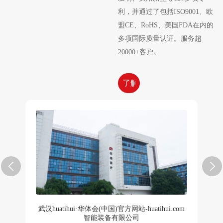
利，并通过了包括ISO9001、欧
盟CE、RoHS、美国FDA在内的
多项国际质量认证。服务超
20000+客户。
了解更多
武汉huatihui·华体会(中国)官方网站-huatihui.com
智能装备有限公司