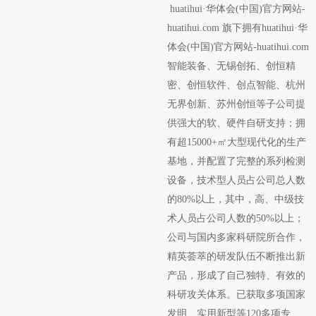
huatihui·华体会(中国)官方网站-
huatihui.com 旗下拥有huatihui·华
体会(中国)官方网站-huatihui.com
智能装备、无锡创拓、创恒精
密、创恒软件、创点智能、杭州
无界创新、苏州创恒等子公司提
供强大的软、硬件自研支持；拥
有超15000+㎡大型现代化的生产
基地，并配置了完整的系列检测
设备，技术型人员占公司总人数
的80%以上，其中，高、中级技
术人员占公司人数的50%以上；
公司与国内多家科研院所合作，
精英荟萃的研发队伍不断推出新
产品，形成了自己独特、有效的
科研攻关体系。已获取多项国家
发明、实用新型等120多项专