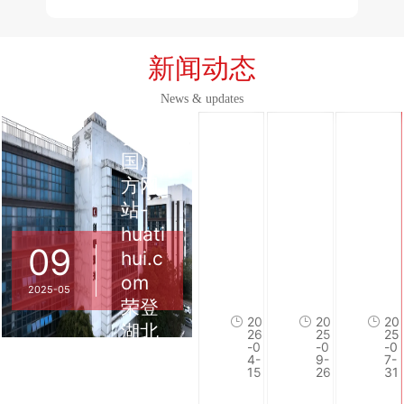
喜
讯！
huati
新闻动态
hui·
News & updates
华体
会(中
国)官
方网
一
【最
激
站-
文
后
光
huati
读
1
行
09
hui.c
光
h
当
懂
天！
业
om
纤
u
激
光
周
陷
2025-05
荣登
激
a
光
纤
六
入
20
20
20
光
t
设
湖北
激
冲！】
卷
26
25
25
-0
-0
-0
打
i
备
光
h
潭
省第
4-
9-
7-
标
15
h
26
的
31
打
u
h
七
标
机
a
u
u
价