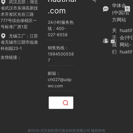
号
武汉总部：湖北
华体会
迹”，
i.
服
i
t
省武汉市东湖高新技
.com
(中国)官
主
c
务
h
i
术开发区光谷三路
方网站
要
o
承
777号综合保税区一
u
h
24小时服务热
号标准厂房1层
分
m
诺
i.
u
线：400-
关
huati
为
工
沦
027-8558
c
i.
无锡工厂：江苏
于
会(中
四
o
博
c
为
省无锡市江阴市临港
我
网站-
销售热线：
科创园23-1
m
o
个
会
一
们
huati
1994500558
工
m
关
展
纸
友情链接
：
7
博
2
键
位
空
会
7
步
热
谈
邮箱：
展
年
骤，
闹
—
ch027@udp
位
坚
wo.com
通
依
激
热
守
俗
旧，
光
闹
品
易
速
行
清空
依
质
懂，
来
业
记录
旧，
破
历史
无
打
的“
速
解
记录
需...
卡
卷”
取消
来
困
©2025 武汉创恒世纪激光科技有限公司 版权所有
领
风