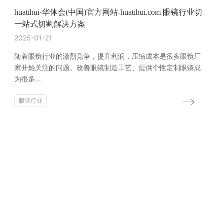
huatihui·华体会(中国)官方网站-huatihui.com 眼镜行业切
一站式切割解决方案
2025-01-21
随着眼镜行业的激烈竞争，提升利润，压缩成本是很多眼镜厂
家开始关注的问题。改善眼镜制造工艺、提供个性定制眼镜成
为很多...
眼镜行业