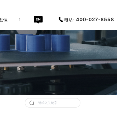
400-027-8558
电话:
创恒
huatihui·华体会(中国)官方网站
huatihui·华体会(
历史记录
清空记录