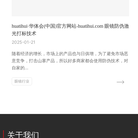
huatihui·华体会(中国)官方网站-huatihui.com 眼镜防伪激
光打标技术
2025-01-21
随着经济的增长，市场上的产品也与日俱增，为了避免市场恶
意竞争，打击山寨产品，所以好多商家都会使用防伪技术，对
自家的...
眼镜行业
|
关于我们