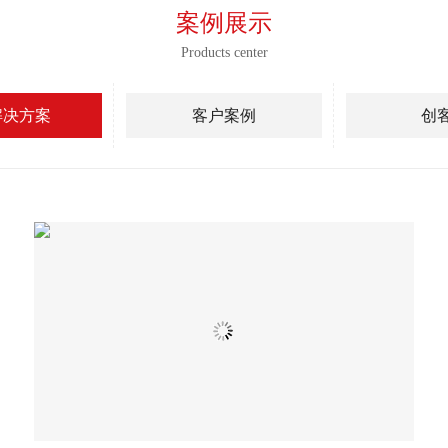
案例展示
Products center
解决方案
客户案例
创