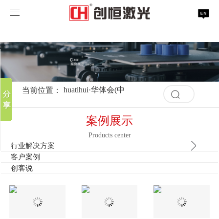
huatihui·华体会(中国)官方网站
huatihui·华体会(中国)官方网站
分享到
产品中心
新浪微博
微信
案例展示
激光打标系列
当前位置：
huatihui·华体会(中国)官方网站
>
案例展示
>
行
清
百度贴吧
空
服务支持
激光切割系列
行业解决方案
光纤激光打标机
豆瓣
记
案例展示
录
QQ好友
取消
历
Products center
关于创恒
激光焊接系列
客户案例
紫外线激光打标机
精密激光切割机
汽车行业激光智能解决方案
史
行业解决方案
清
记
客户案例
空
huatihui·华体会(中国)官方网站
激光智能生产线
创客说
走进创恒
CO2激光打标机
大幅激光切割机
huatihui·华体会(中国)官方网站-huatihui.com CX
轨道交通行业激光智能加工解决方案
录
创客说
记
录
huatihui·华体会(中国)官方网站-huatihui.com
激光清洗系列
科技创恒
huatihui·华体会(中国)官方网站
在线飞行激光打标机
管材激光切割机
huatihui·华体会(中国)官方网站-huatihui.com 机
新能源电机定子铁芯激光焊接产线
水泵风机行业
历
史
记
激光加工服务
加入创恒
展会活动
CX-3D系列激光打标机
电机定转子铁芯单工位激光焊接机
新能源电机转子铁芯自动检测压铆产线
huatihui·华体会(中国)官方网站-huatihui.com 清洗机
眼镜行业
录