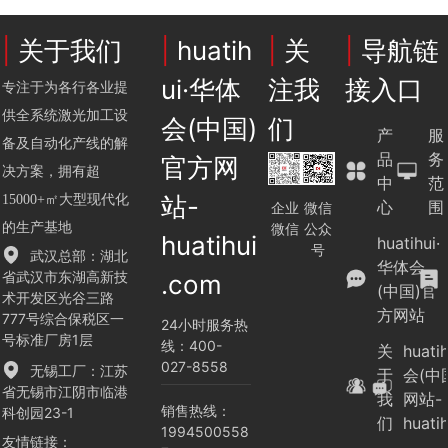
|
关于我们
|
huatih
|
关
|
导航链
ui·华体
注我
接入口
专注于为各行各业提
供全系统激光加工设
会(中国)
们
产
服
备及自动化产线的解
品
务
官方网
决方案，拥有超
中
范
站-
15000+㎡大型现代化
心
围
企业
微信
微信
公众
的生产基地
huatihui
huatihui·
号
武汉总部：湖北
华体会
省武汉市东湖高新技
.com
(中国)官
术开发区光谷三路
方网站
777号综合保税区一
24小时服务热
号标准厂房1层
线：400-
关
huati
027-8558
无锡工厂：江苏
于
会(中
省无锡市江阴市临港
我
网站-
销售热线：
科创园23-1
们
huati
1994500558
友情链接
：